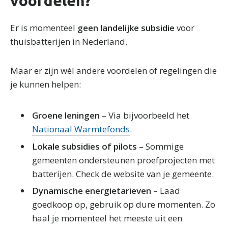
voordelen?
partners voor social media, adverteren en analyse. Deze
partners kunnen deze gegevens combineren met andere
informatie die u aan ze heeft verstrekt of die ze hebben
Er is momenteel
geen landelijke subsidie
voor
verzameld op basis van uw gebruik van hun services.
thuisbatterijen in Nederland.
Maar er zijn wél andere voordelen of regelingen die
je kunnen helpen:
Groene leningen
– Via bijvoorbeeld het
Nationaal Warmtefonds
.
Lokale subsidies of pilots
– Sommige
gemeenten ondersteunen proefprojecten met
batterijen. Check de website van je gemeente.
Dynamische energietarieven
– Laad
goedkoop op, gebruik op dure momenten. Zo
haal je momenteel het meeste uit een