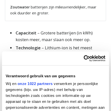
Zoutwater
batterijen zijn milieuvriendelijker, maar
ook duurder en groter.
Capaciteit
– Grotere batterijen (in kWh)
kosten meer, maar slaan ook meer op.
Technologie
– Lithium-ion is het meest
gangbaar. Zoutwater is duurzaam, maar
prijzig.
Omvormer
– Heb je die nog niet? Dan moet je
die eerst aanschaffen.
Verantwoord gebruik van uw gegevens
Wij en
onze 1022 partners
verwerken je persoonlijke
Installatie
– Denk aan arbeid, bekabeling en
gegevens (bijv. uw IP-adres) met behulp van
meterkast-aanpassingen.
technologieën zoals cookies om informatie op uw
apparaat op te slaan en te gebruiken met als doel
Richtprijzen inclusief installatie
gepersonaliseerde advertenties en content, metingen aan